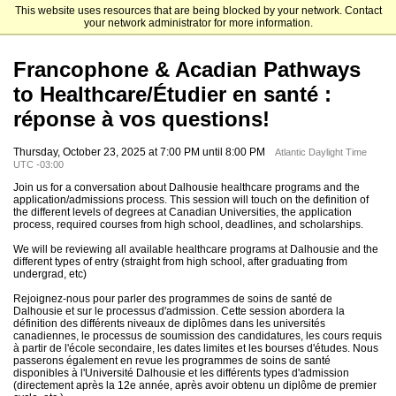
This website uses resources that are being blocked by your network. Contact
Dalhousie University
your network administrator for more information.
Francophone & Acadian Pathways
to Healthcare/Étudier en santé :
réponse à vos questions!
Thursday, October 23, 2025 at 7:00 PM until 8:00 PM
Atlantic Daylight Time
UTC -03:00
Join us for a conversation about Dalhousie healthcare programs and the
application/admissions process. This session will touch on the definition of
the different levels of degrees at Canadian Universities, the application
process, required courses from high school, deadlines, and scholarships.
We will be reviewing all available healthcare programs at Dalhousie and the
different types of entry (straight from high school, after graduating from
undergrad, etc)
Rejoignez-nous pour parler des programmes de soins de santé de
Dalhousie et sur le processus d'admission. Cette session abordera la
définition des différents niveaux de diplômes dans les universités
canadiennes, le processus de soumission des candidatures, les cours requis
à partir de l'école secondaire, les dates limites et les bourses d'études. Nous
passerons également en revue les programmes de soins de santé
disponibles à l'Université Dalhousie et les différents types d'admission
(directement après la 12e année, après avoir obtenu un diplôme de premier